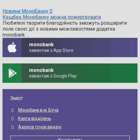
Новини МоноБанку
0
Кешбек Монобанку можна пожертвувати
Любителі творити благодійність зможуть розширити
поле своєї дії з новими можливостями додатка
monobank ...
monobank
завантаж з App Store
monobank
завантаж з Google Play
Зміст
Монобанк в м. Буча
Карта відділень
Адреса точок видачі