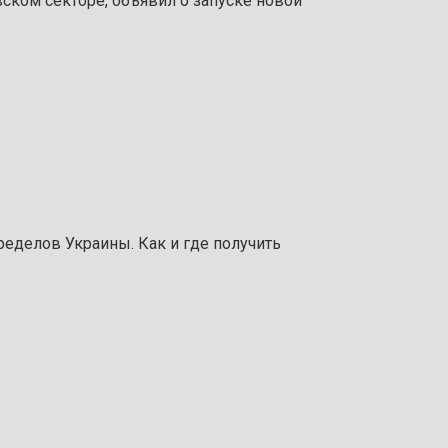
ском секторе, объявил о запуске новой
ределов Украины. Как и где получить