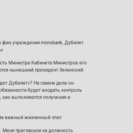
 фин учреждения monobank, Дубилет
ы.
ость Министра Кабинета Министров его
яется нынешний президент Зеленский.
удет Дубилет»? На самом деле он
обязанности будет входить контроль
, как выполняются получения и
ма важный жизненный этап:
. Меня пригласили на должность