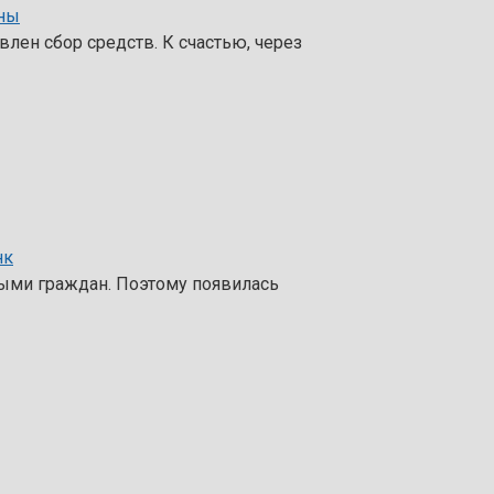
ины
лен сбор средств. К счастью, через
нк
ыми граждан. Поэтому появилась