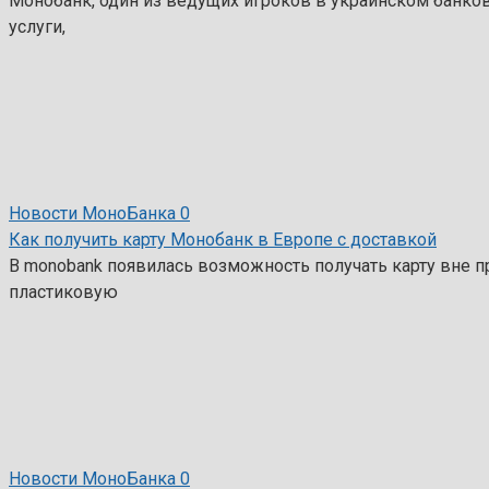
Монобанк, один из ведущих игроков в украинском банков
услуги,
Новости МоноБанка
0
Как получить карту Монобанк в Европе с доставкой
В monobank появилась возможность получать карту вне п
пластиковую
Новости МоноБанка
0