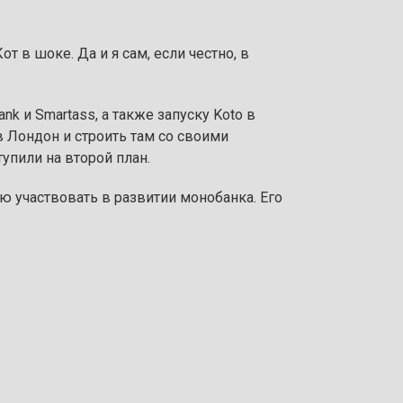
т в шоке. Да и я сам, если честно, в
k и Smartass, а также запуску Koto в
в Лондон и строить там со своими
тупили на второй план.
ую участвовать в развитии монобанка. Его