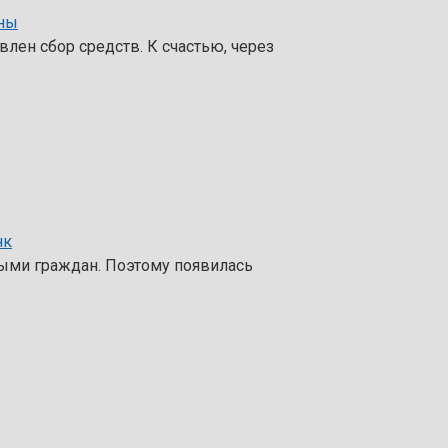
ины
лен сбор средств. К счастью, через
нк
ыми граждан. Поэтому появилась