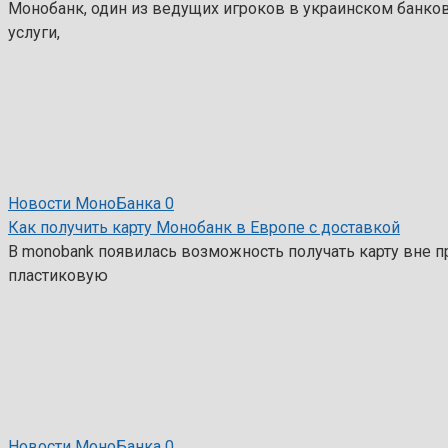
Монобанк, один из ведущих игроков в украинском банков
услуги,
Новости МоноБанка
0
Как получить карту Монобанк в Европе с доставкой
В monobank появилась возможность получать карту вне п
пластиковую
Новости МоноБанка
0